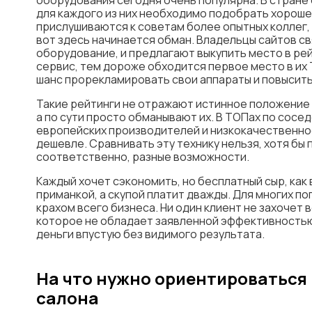
оборудования сегодня очень популярна. В стране
для каждого из них необходимо подобрать хорош
прислушиваются к советам более опытных коллег
вот здесь начинается обман. Владельцы сайтов с
оборудование, и предлагают выкупить место в ре
сервис, тем дороже обходится первое место в их
шанс прорекламировать свои аппараты и повысить
Такие рейтинги не отражают истинное положение
а по сути просто обманывают их. В ТОПах по сосе
европейских производителей и низкокачественно
дешевле. Сравнивать эту технику нельзя, хотя бы 
соответственно, разные возможности.
Каждый хочет сэкономить, но бесплатный сыр, как
приманкой, а скупой платит дважды. Для многих п
крахом всего бизнеса. Ни один клиент не захочет
которое не обладает заявленной эффективностью.
деньги впустую без видимого результата.
На что нужно ориентироваться 
салона