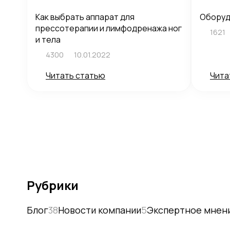
Как выбрать аппарат для
Оборуд
прессотерапии и лимфодренажа ног
1621
и тела
4300
10.01.2022
Читать статью
Чита
Рубрики
Блог
38
Новости компании
5
Экспертное мнен