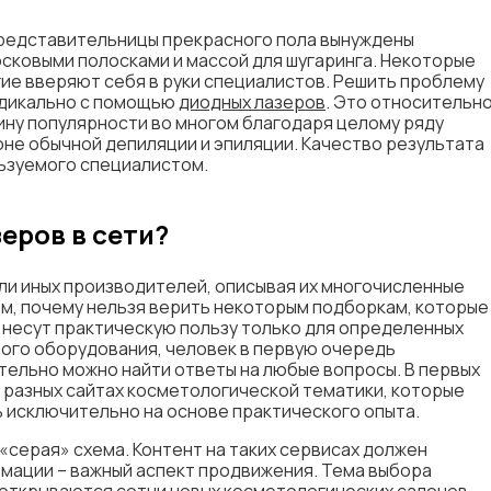
представительницы прекрасного пола вынуждены
сковыми полосками и массой для шугаринга. Некоторые
ие вверяют себя в руки специалистов. Решить проблему
адикально с помощью
диодных лазеров
. Это относительн
шину популярности во многом благодаря целому ряду
не обычной депиляции и эпиляции. Качество результата
льзуемого специалистом.
еров в сети?
ли иных производителей, описывая их многочисленные
м, почему нельзя верить некоторым подборкам, которые
 несут практическую пользу только для определенных
ного оборудования, человек в первую очередь
тельно можно найти ответы на любые вопросы. В первых
 разных сайтах косметологической тематики, которые
ь исключительно на основе практического опыта.
«серая» схема. Контент на таких сервисах должен
мации – важный аспект продвижения. Тема выбора