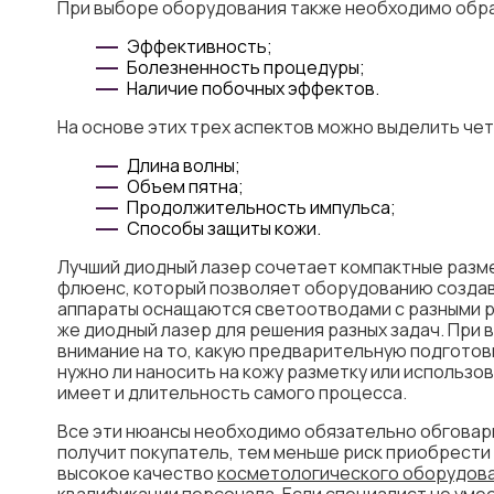
При выборе оборудования также необходимо обра
Эффективность;
Болезненность процедуры;
Наличие побочных эффектов.
На основе этих трех аспектов можно выделить че
Длина волны;
Объем пятна;
Продолжительность импульса;
Способы защиты кожи.
Лучший диодный лазер сочетает компактные разме
флюенс, который позволяет оборудованию создав
аппараты оснащаются светоотводами с разными ра
же диодный лазер для решения разных задач. При
внимание на то, какую предварительную подготов
нужно ли наносить на кожу разметку или использо
имеет и длительность самого процесса.
Все эти нюансы необходимо обязательно обговар
получит покупатель, тем меньше риск приобрести 
высокое качество
косметологического оборудов