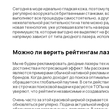
Сегодня в моде идеально гладкая кожа, поэтому 
регулярно вооружаться бритвенными станками, во
выполняют все процедуры самостоятельно, а друг
нежелательной растительности на теле можно р
новая технология, уже успевшая взлететь на вер
преимуществ, которые выгодно ее выделяют на фо
напрямую зависит от типа диодного лазера, испо
Можно ли верить рейтингам лаз
Мы не будем рекламировать диодные лазеры тех и
достоинства и потрясающий эффект. Мы расскаже
являются примерами обычной нативной рекламы и
брендов. Когда дело доходит до поиска оптималь
обращается к глобальной паутине. В сети действи
же строчках поисковой выдачи красуются ТОПы на
уверяют, что рейтинги независимые и создавалис
Очень часто за этой красивой ширмой скрывается 
обновляться регулярно. Подача актуальной инфор