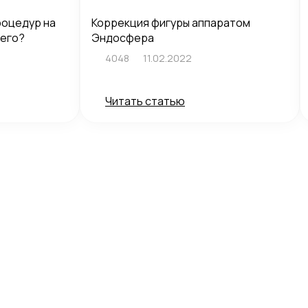
роцедур на
Коррекция фигуры аппаратом
него?
Эндосфера
4048
11.02.2022
Читать статью