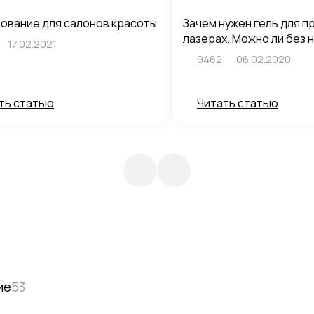
ование для салонов красоты
Зачем нужен гель для п
лазерах. Можно ли без 
17.02.2021
9462
06.02.2020
ть статью
Читать статью
ие
53