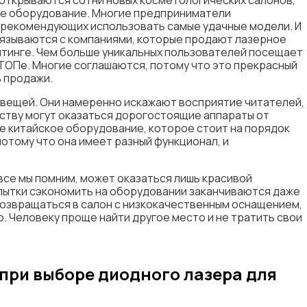
 открываются сотни новых косметологических салонов,
ее оборудование. Многие предприниматели
, рекомендующих использовать самые удачные модели. И
вязываются с компаниями, которые продают лазерное
йтинге. Чем больше уникальных пользователей посещает
 ТОПе. Многие соглашаются, потому что это прекрасный
 продажи.
 вещей. Они намеренно искажают восприятие читателей,
дству могут оказаться дорогостоящие аппараты от
е китайское оборудование, которое стоит на порядок
потому что она имеет разный функционал, и
 все мы помним, может оказаться лишь красивой
опытки сэкономить на оборудовании заканчиваются даже
 возвращаться в салон с низкокачественным оснащением,
 Человеку проще найти другое место и не тратить свои
при выборе диодного лазера для