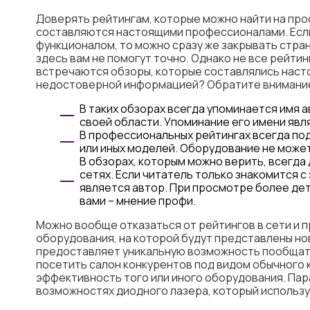
Доверять рейтингам, которые можно найти на про
составляются настоящими профессионалами. Если
функционалом, то можно сразу же закрывать стр
здесь вам не помогут точно. Однако не все рейти
встречаются обзоры, которые составлялись насто
недостоверной информацией? Обратите внимание
В таких обзорах всегда упоминается имя 
своей области. Упоминание его имени явл
В профессиональных рейтингах всегда по
или иных моделей. Оборудование не может
В обзорах, которым можно верить, всегда 
сетях. Если читатель только знакомится с
является автор. При просмотре более де
вами ­­– мнение профи.
Можно вообще отказаться от рейтингов в сети и 
оборудования, на которой будут представлены но
предоставляет уникальную возможность пообщатьс
посетить салон конкурентов под видом обычного 
эффективность того или иного оборудования. Па
возможностях диодного лазера, который использу