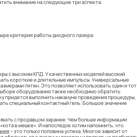
тить внимание на следующие три аспекта:
тыре критерия работы диодного лазера:
ры с высоким КПД. У качественных моделей высокий
ать короткие и длительные импульсы. Универсальные
змерами пятен. Это позволяет использовать один и тот
 выборе оборудования также необходимо обратить
ку придется выполнить накануне проведения процедуры,
вать специальный контактный гель. Большое значение
ивать с продавцом заранее. Чем больше информации
«кота в мешке». И напоследок хотим напомнить, что
ания
– это только половина успеха. Многое зависит от