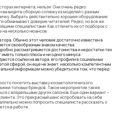
сторах интернета, нельзя. Они очень редко
 вы видите сборную солянку из моделей с разным
аничку. Выбрать действительно хорошее оборудование
нги обманывают доверие читателей. Редко, но все же
ящими специалистами. Как отличить их от подборок с
 на несколько нюансов:
автора. Обычно этот человек достаточно известен в
яется своеобразным знаком качества.
дробно рассматриваются достоинства и недостатки тех
 иметь только плюсы и ни одного минуса.
даются ссылки на автора, его профили в социальных
 этой сферой, он еще не знает, насколько компетентным
тальной информации можно убедиться в том, что перед
просто посетить выставку косметологического
винки топовых брендов. Такое мероприятие также
я с владельцами других салонов. Еще один вариант ­–
клиента. Это прекрасный шанс испробовать на себе
раллельно можно попросить специалиста рассказать о
ется в работе.