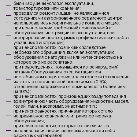
были нарушены условия эксплуатации,
транспортировки или хранения;
проводился ремонт лицами, не являющимися
сотрудниками авторизованного сервисного центра;
использовались неоригинальные комплектующие;
при невыполнении требований приложенной к
оборудованию инструкции по эксплуатации, при
игнорировании необходимых профилактических работ,
указанных в инструкции;
при неисправностях, возникших вследствие
небрежного обращения, включая эксплуатацию
оборудования с нагрузками или интенсивностью на
которое оно не рассчитано;
при повреждениях, появившихся из-за нарушений
питания Оборудования, эксплуатации при
нестабильном напряжении в электросети (отклонение
частоты от номинальной более чем на 0,5%,
отклонение напряжения от номинального более чем
на 10%);
при неисправностях, произошедших ввиду попадания
во внутреннюю часть оборудования жидкостей, масел,
гелей, пыли, насекомых, животных и т.п.;
при неисправностях, причинами которых стало
неправильное хранение или транспортировка
оборудования;
при неисправностях, которые возникли из-за
использования неоригинальных запчастей либо
расходных материалов.