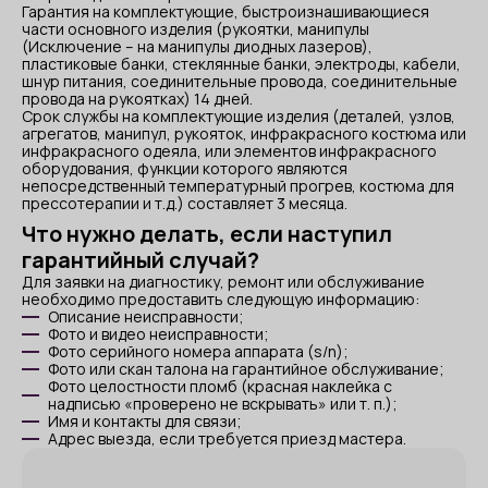
Гарантия на комплектующие, быстроизнашивающиеся
части основного изделия (рукоятки, манипулы
(Исключение – на манипулы диодных лазеров),
пластиковые банки, стеклянные банки, электроды, кабели,
шнур питания, соединительные провода, соединительные
провода на рукоятках) 14 дней.
Срок службы на комплектующие изделия (деталей, узлов,
агрегатов, манипул, рукояток, инфракрасного костюма или
инфракрасного одеяла, или элементов инфракрасного
оборудования, функции которого являются
непосредственный температурный прогрев, костюма для
прессотерапии и т.д.) составляет 3 месяца.
Что нужно делать, если наступил
гарантийный случай?
Для заявки на диагностику, ремонт или обслуживание
необходимо предоставить следующую информацию:
Описание неисправности;
Фото и видео неисправности;
Фото серийного номера аппарата (s/n);
Фото или скан талона на гарантийное обслуживание;
Фото целостности пломб (красная наклейка с
надписью «проверено не вскрывать» или т. п.);
Имя и контакты для связи;
Адрес выезда, если требуется приезд мастера.