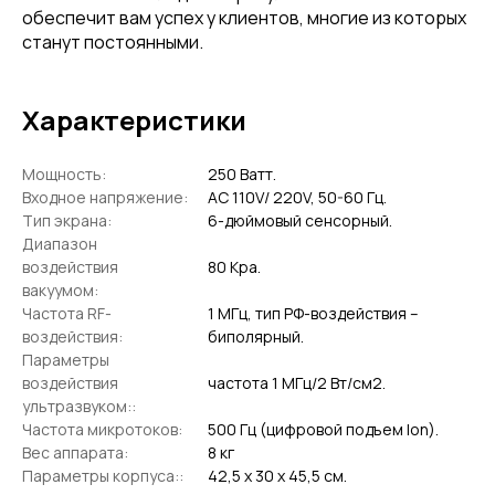
обеспечит вам успех у клиентов, многие из которых
станут постоянными.
Характеристики
Мощность:
250 Ватт.
Входное напряжение:
AC 110V/ 220V, 50-60 Гц.
Тип экрана:
6-дюймовый сенсорный.
Диапазон
воздействия
80 Kpa.
вакуумом:
Частота RF-
1 МГц, тип РФ-воздействия –
воздействия:
биполярный.
Параметры
воздействия
частота 1 МГц/2 Вт/см2.
ультразвуком::
Частота микротоков:
500 Гц (цифровой подъем lon).
Вес аппарата:
8 кг
Параметры корпуса::
42,5 х 30 х 45,5 см.