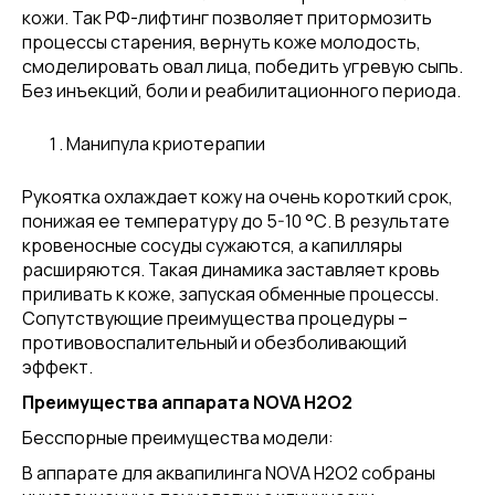
кожи. Так РФ-лифтинг позволяет притормозить
процессы старения, вернуть коже молодость,
смоделировать овал лица, победить угревую сыпь.
Без инъекций, боли и реабилитационного периода.
Манипула криотерапии
Рукоятка охлаждает кожу на очень короткий срок,
понижая ее температуру до 5-10 °С. В результате
кровеносные сосуды сужаются, а капилляры
расширяются. Такая динамика заставляет кровь
приливать к коже, запуская обменные процессы.
Сопутствующие преимущества процедуры –
противовоспалительный и обезболивающий
эффект.
Преимущества аппарата NOVA H2O2
Бесспорные преимущества модели:
В аппарате для аквапилинга NOVA H2O2 собраны