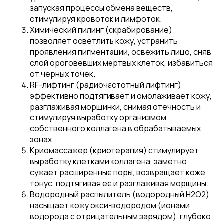
запуская процессы обмена веществ,
стимулируя кровоток и лимфоток.
Химический пилинг (скрабирование)
позволяет осветлить кожу, устранить
проявления пигментации, освежить лицо, сняв
слой ороговевших мертвых клеток, избавиться
от черных точек.
RF-лифтинг (радиочастотный лифтинг)
эффективно подтягивает и омолаживает кожу,
разглаживая морщинки, снимая отечность и
стимулируя выработку организмом
собственного коллагена в обрабатываемых
зонах.
Криомассажер (криотерапия) стимулирует
выработку клетками коллагена, заметно
сужает расширенные поры, возвращает коже
тонус, подтягивая ее и разглаживая морщины.
Водородный распылитель (водородный H2O2)
насыщает кожу окси-водородом (ионами
водорода с отрицательным зарядом), глубоко