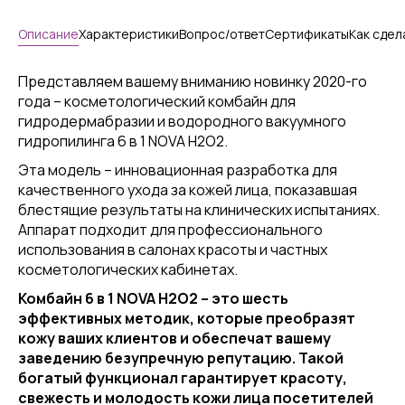
Описание
Характеристики
Вопрос/ответ
Сертификаты
Как сдел
Представляем вашему вниманию новинку 2020-го
года – косметологический комбайн для
гидродермабразии и водородного вакуумного
гидропилинга 6 в 1 NOVA H2O2.
Эта модель – инновационная разработка для
качественного ухода за кожей лица, показавшая
блестящие результаты на клинических испытаниях.
Аппарат подходит для профессионального
использования в салонах красоты и частных
косметологических кабинетах.
Комбайн 6 в 1 NOVA H2O2 – это шесть
эффективных методик, которые преобразят
кожу ваших клиентов и обеспечат вашему
заведению безупречную репутацию. Такой
богатый функционал гарантирует красоту,
свежесть и молодость кожи лица посетителей