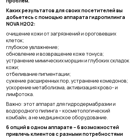
проблем.
Каких результатов для своих посетителей вы
добьетесь с помощью аппарата гидропилинга
NOVA H2O2:
очищение кожи от загрязнений и ороговевших
клеток;
глубокое увлажнение;
обновление и возвращение коже тонуса;
устранение мимических морщин и глубоких складок
кожи;
отбеливание пигментации;
сужение расширенных пор, устранение комедонов;
ускорение метаболизма, активизация крово- и
лимфотока.
Важно: этот аппарат для гидродермабразии и
водородного пилинга – косметологический
комбайн, а не медицинское оборудование.
6 опций в одном аппарате – 6 возможностей
привлечь клиентов с разными потребностями