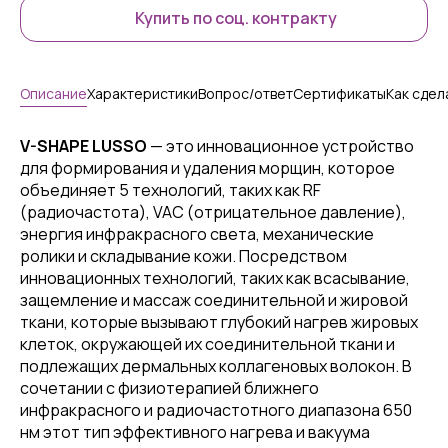
Купить по соц. контракту
Описание
Характеристики
Вопрос/ответ
Сертификаты
Как сдел
V-SHAPE
LUSSO
— это инновационное устройство
для формирования и удаления морщин, которое
объединяет 5 технологий, таких как RF
(радиочастота), VAC (отрицательное давление),
энергия инфракрасного света, механические
ролики и складывание кожи. Посредством
инновационных технологий, таких как всасывание,
защемление и массаж соединительной и жировой
ткани, которые вызывают глубокий нагрев жировых
клеток, окружающей их соединительной ткани и
подлежащих дермальных коллагеновых волокон. В
сочетании с физиотерапией ближнего
инфракрасного и радиочастотного диапазона 650
нм этот тип эффективного нагрева и вакуума