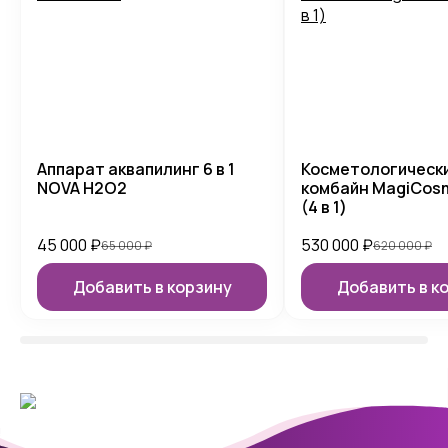
Аппарат аквапилинг 6 в 1
Косметологическ
NOVA H2O2
комбайн MagiCosm
(4 в 1)
45 000
₽
530 000
₽
65 000
₽
620 000
₽
Добавить в корзину
Добавить в к