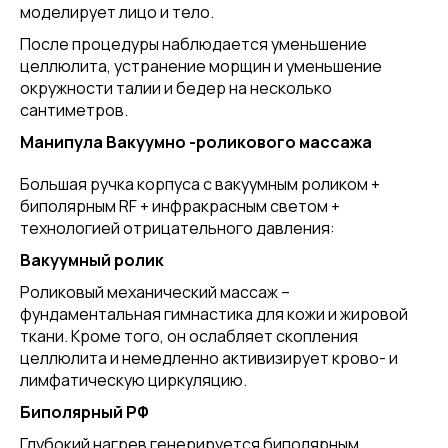
моделирует лицо и тело.
После процедуры наблюдается уменьшение
целлюлита, устранение морщин и уменьшение
окружности талии и бедер на несколько
сантиметров.
Манипула Вакуумно -роликового массажа
Большая ручка корпуса с вакуумным роликом +
биполярным RF + инфракрасным светом +
технологией отрицательного давления:
Вакуумный ролик
Роликовый механический массаж –
фундаментальная гимнастика для кожи и жировой
ткани. Кроме того, он ослабляет скопления
целлюлита и немедленно активизирует крово- и
лимфатическую циркуляцию.
Биполярный РФ
Глубокий нагрев генерируется биполярным