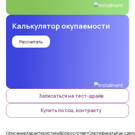
Калькулятор окупаемости
Рассчитать
Записаться на тест-драйв
Купить по соц. контракту
Описание
Характеристики
Вопрос/ответ
Сертификаты
Как сдел