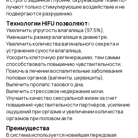
и стро­го за­дан­ной глу­бине, ок­ру­жа­ющие тка­ни по­
луча­ют толь­ко сти­мули­ру­ющее воз­дей­ствие и не
под­верга­ют­ся раз­ру­шению.
Технологии HIFU позволяют:
Увеличить упругость влагалища (97,5%),
Уменьшить размер влагалище в диаметре,
Увеличить количества вагинального секрета и
устранения сухости влагалища,
Ускорить клеточную регенерациию, тем самым
способствовать повышению чувствительности,
Помочь в лечении воспалительные заболевания
половых органов (вагиниты, цервициты),
Вылечить пролапс тазового дна,
Вылечить стрессовое недержание мочи,
Улучшить качество сексуальной жизни за счет
повышения чувствительности партнёров, усиление
ощущений при оргазме и увеличении количества
оргазмов при половом акте.
Преимущества
В система используется новейшая передовая