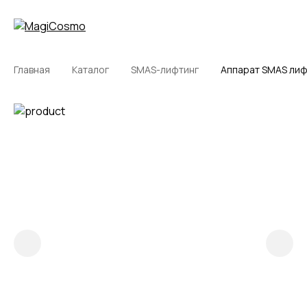
Описание
Характеристики
Вопрос/ответ
Сертификаты
Как сдел
Главная
Каталог
SMAS-лифтинг
Аппарат SMAS лифт