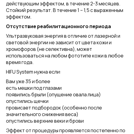
действующим эффектом, в течение 2-3 месяцев.
Стойкий результат. В течение 1 – 1,5 с выраженным
эффектом.
Отсутствие реабилитационного периода
Ультразвуковая энергия в отличие от лазерной и
световой энергии не зависит от цвета кожи и
хромофоров (не селективна), может
использоваться на любом фототипе кожи в любое
время года.
HIFU System нужна если:
Вам уже 35 и более
есть мешки под глазами
появились брыли (опущение овала лица)
опустились щечки
провисает подбородок (особенно после
значительного снижения веса)
опустились верхние веки и брови
Эффект от процедуры проявляется постепенно по