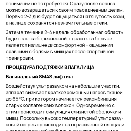
понимании не потребуется. Сразу после сеанса
можно возвращаться к своим повседневным делам.
Первые 2-3 дня будет ощущаться натянутость кожи,
а на лице сохранятся незначительные отеки.
Затем в течение 2-4 недель обработанная область
будет слегка болезненной, однако эта боль не
является излишне дискомфортной – ощущения
сравнимы с болями в мышцах после спортивной
тренировки.
ПРОЦЕДУРА ПОДТЯЖКИ ВЛАГАЛИЩА
Вагинальный SMAS лифтинг
Воз­дей­ствуя уль­траз­ву­ком на не­боль­шие учас­тки,
ап­па­рат вы­зыва­ет крат­ковре­мен­ный наг­рев тка­ней
до 65°C, при ко­тором на­чина­ет­ся ре­ком­би­нация
ста­рых кол­ла­гено­вых во­локон. Од­новре­мен­но с
этим про­ис­хо­дит си­муля­ция сли­зис­той обо­лоч­ки и
мышц. Пос­коль­ку вы­соко­тем­пе­ратур­ный уль­траз­ву­
ковой наг­рев про­ис­хо­дит на ог­ра­ничен­ной пло­щади