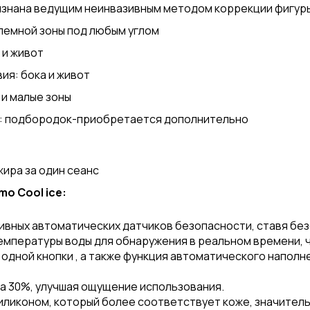
изнана ведущим неинвазивным методом коррекции фигур
лемной зоны под любым углом
 и живот
вия: бока и живот
 и малые зоны
ия: подбородок-приобретается дополнительно
!
жира за один сеанс
 Cool ice:
тивных автоматических датчиков безопасности, ставя бе
емпературы воды для обнаружения в реальном времени, 
дной кнопки , а также функция автоматического наполне
а 30%, улучшая ощущение использования.
иликоном, который более соответствует коже, значител