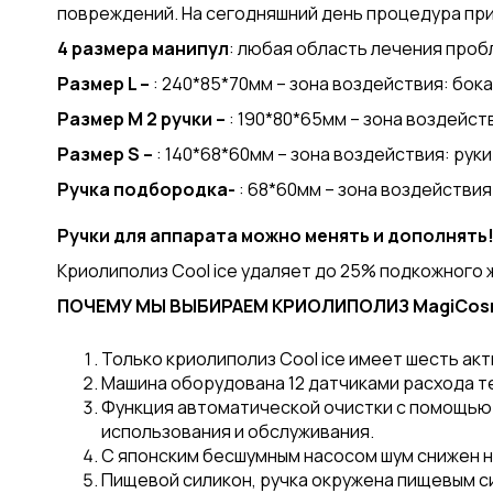
повреждений. На сегодняшний день процедура пр
4 размера манипул
: любая область лечения проб
Размер
L
–
: 240*85*70мм – зона воздействия: бока
Размер М 2 ручки –
: 190*80*65мм – зона воздейст
Размер
S
–
: 140*68*60мм – зона воздействия: руки
Ручка подбородка-
: 68*60мм – зона воздейств
Ручки для аппарата можно менять и дополнять
Криолиполиз Cool ice удаляет до 25% подкожного 
ПОЧЕМУ МЫ ВЫБИРАЕМ КРИОЛИПОЛИЗ MagiCosmo
Только криолиполиз Cool ice имеет шесть ак
Машина оборудована 12 датчиками расхода т
Функция автоматической очистки с помощью о
использования и обслуживания.
С японским бесшумным насосом шум снижен н
Пищевой силикон, ручка окружена пищевым с