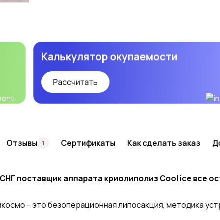
Калькулятор окупаемости
Рассчитать
Отзывы
Сертификаты
Как сделать заказ
Д
1
 СНГ поставщик аппарата криолиполиз
Cool ice все о
икосмо – это безоперационная липосакция, методика уст