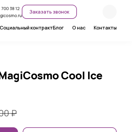
 700 38 12
Заказать звонок
gicosmo.ru
Социальный контракт
Блог
О нас
Контакты
ентного макияжа
Новости компании
Сертификаты
Экспертное мнение
MagiCosmo Cool Ice
000
₽