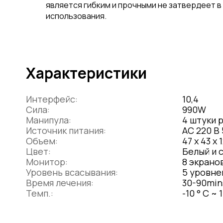
является гибким и прочными не затвердеет 
использования.
Характеристики
Интерфейс:
10,4
Сила:
990W
Манипула:
4 штуки 
Источник питания:
AC 220 В 
Объем:
47 х 43 х 
Цвет:
Белый и 
Монитор:
8 экрано
Уровень всасывания:
5 уровне
Время лечения:
30-90min
Темп.:
-10 ° C ~ 