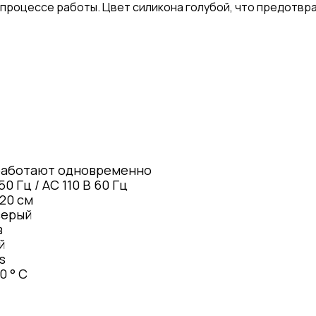
в процессе работы. Цвет силикона голубой, что предотв
работают одновременно
50 Гц / AC 110 В 60 Гц
120 см
серый
в
й
s
10 ° C