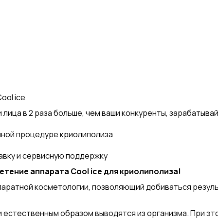
ool ice
 лица в 2 раза больше, чем ваши конкуренты, зарабатыва
нной процедуре криолиполиза
авку и сервисную поддержку
етение аппарата Cool ice для криолиполиза!
паратной косметологии, позволяющий добиваться резуль
 естественным образом выводятся из организма. При эт