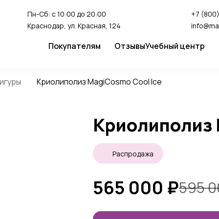
Пн-Сб: с 10:00 до 20:00
+7 (800)
Краснодар, ул. Красная, 124
info@ma
Покупателям
Отзывы
Учебный центр
Сервис
Студия перман
игуры
Криолиполиз MagiCosmo Cool Ice
Доставка и оплата
Гарантия
Криолиполиз 
FAQ
Как сделать заказ
Распродажа
565 000
₽
595 