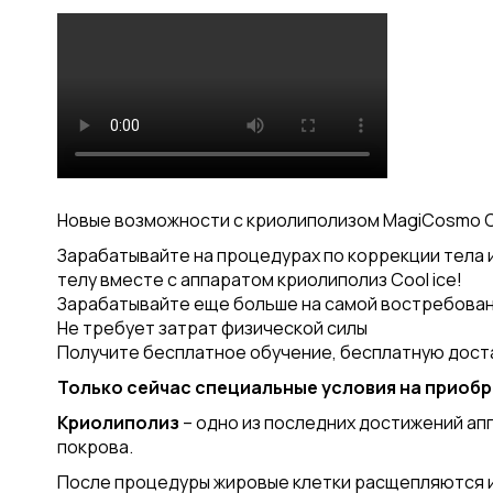
Новые возможности с криолиполизом MagiCosmo C
Зарабатывайте на процедурах по коррекции тела и
телу вместе с аппаратом криолиполиз Cool ice!
Зарабатывайте еще больше на самой востребова
Не требует затрат физической силы
Получите бесплатное обучение, бесплатную дост
Только сейчас специальные условия на приобр
Криолиполиз
– одно из последних достижений ап
покрова.
После процедуры жировые клетки расщепляются и